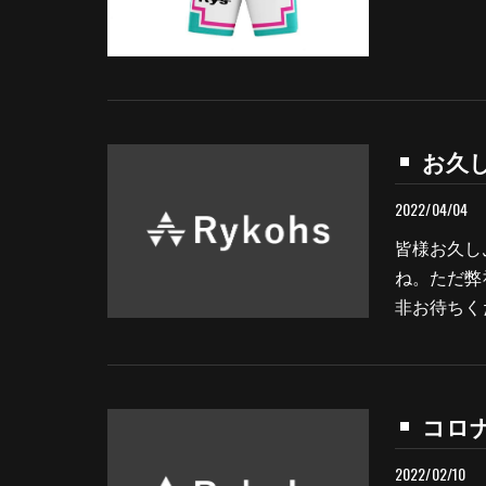
お久し
2022/04/04
皆様お久し
ね。ただ弊
非お待ちく
コロナ
2022/02/10