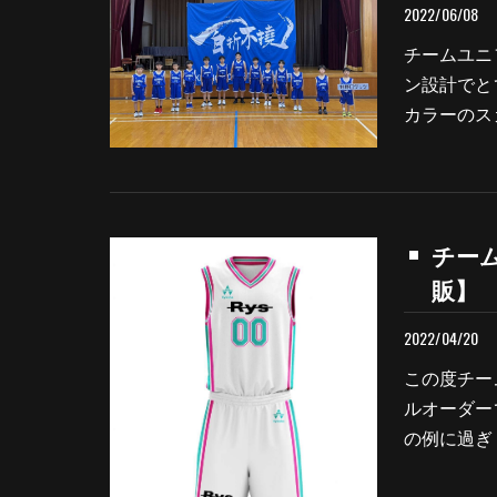
2022/06/08
チームユニ
ン設計でと
カラーのス
チーム
販】
2022/04/20
この度チー
ルオーダー
の例に過ぎ