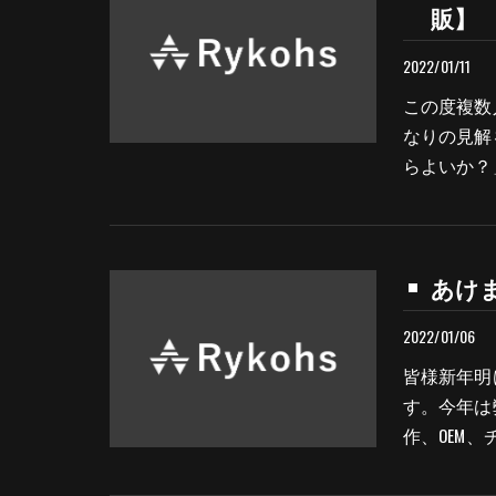
販】
2022/01/11
この度複数
なりの見解
らよいか？
あけま
2022/01/06
皆様新年明
す。今年は
作、OEM